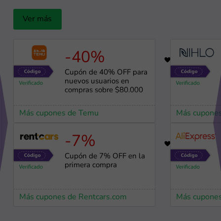
Ver más
-40%
66
Cupón de 40% OFF para
nuevos usuarios en
compras sobre $80.000
Más cupones de Temu
Más cupone
-7%
54
Cupón de 7% OFF en la
primera compra
Más cupones de Rentcars.com
Más cupones