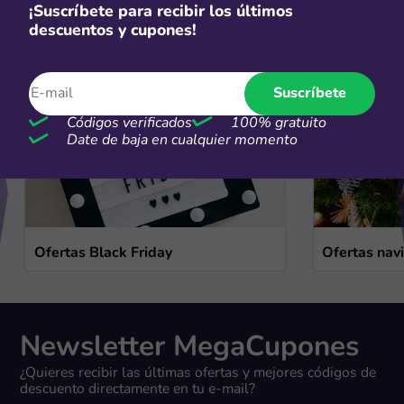
Ofertas de temporada
¡Suscríbete para recibir los últimos
descuentos y cupones!
Ver más
Suscríbete
Códigos verificados
100% gratuito
Date de baja en cualquier momento
Ofertas Black Friday
Ofertas nav
Newsletter MegaCupones
¿Quieres recibir las últimas ofertas y mejores códigos de
descuento directamente en tu e-mail?