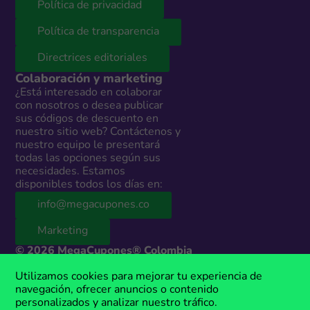
Política de privacidad
Política de transparencia
Directrices editoriales
Colaboración y marketing
¿Está interesado en colaborar
con nosotros o desea publicar
sus códigos de descuento en
nuestro sitio web? Contáctenos y
nuestro equipo le presentará
todas las opciones según sus
necesidades. Estamos
disponibles todos los días en:
info@megacupones.co
Marketing
© 2026 MegaCupones® Colombia
Este sitio web contiene enlaces de afiliados a productos y servicios de
Utilizamos cookies para mejorar tu experiencia de
terceros. Si realizas una compra a través de estos enlaces, podemos
navegación, ofrecer anuncios o contenido
recibir una comisión sin costo adicional para ti. MegaCupones® es una
personalizados y analizar nuestro tráfico.
marca registrada, propiedad de Anima Media.