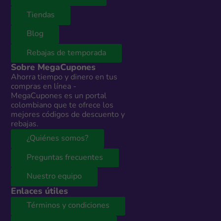
Tiendas
Blog
Rebajas de temporada
Sobre MegaCupones
Ahorra tiempo y dinero en tus
compras en línea -
MegaCupones es un portal
colombiano que te ofrece los
mejores códigos de descuento y
rebajas.
¿Quiénes somos?
Preguntas frecuentes
Nuestro equipo
Enlaces útiles
Términos y condiciones