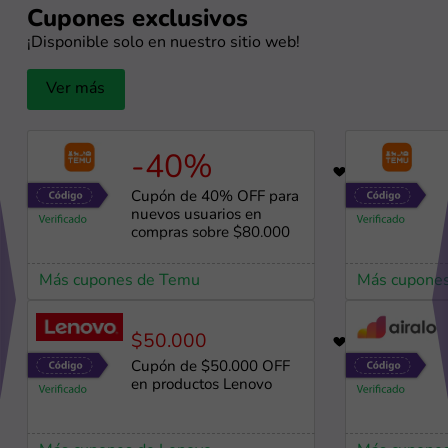
Cupones exclusivos
¡Disponible solo en nuestro sitio web!
Ver más
-40%
66
Cupón de 40% OFF para
nuevos usuarios en
compras sobre $80.000
Más cupones de Temu
Más cupone
$50.000
34
Cupón de $50.000 OFF
en productos Lenovo