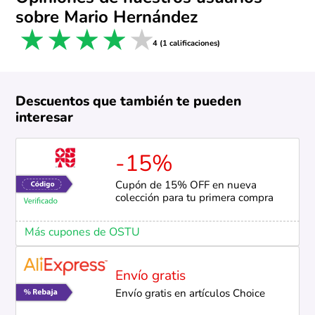
sobre Mario Hernández
1 star
2 stars
3 stars
4 stars
5 stars
4 (1 calificaciones)
Descuentos que también te pueden
interesar
-15%
Cupón de 15% OFF en nueva
colección para tu primera compra
Más cupones de OSTU
Envío gratis
Envío gratis en artículos Choice