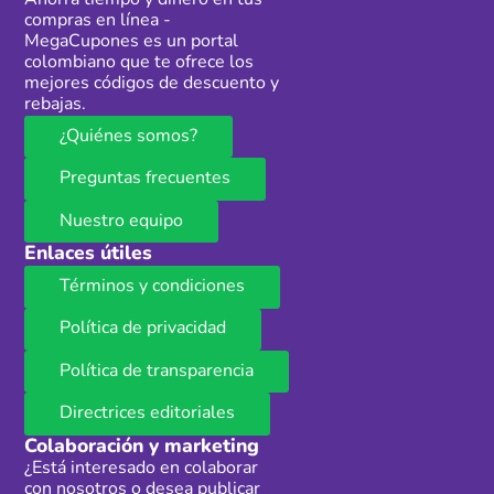
Ahorra tiempo y dinero en tus
compras en línea -
MegaCupones es un portal
colombiano que te ofrece los
mejores códigos de descuento y
rebajas.
¿Quiénes somos?
Preguntas frecuentes
Nuestro equipo
Enlaces útiles
Términos y condiciones
Política de privacidad
Política de transparencia
Directrices editoriales
Colaboración y marketing
¿Está interesado en colaborar
con nosotros o desea publicar