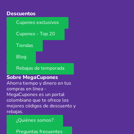
Descuentos
Cupones exclusivos
Cupones - Top 20
Tiendas
Blog
Rebajas de temporada
Sobre MegaCupones
Ahorra tiempo y dinero en tus
compras en línea -
MegaCupones es un portal
colombiano que te ofrece los
mejores códigos de descuento y
rebajas.
¿Quiénes somos?
Preguntas frecuentes