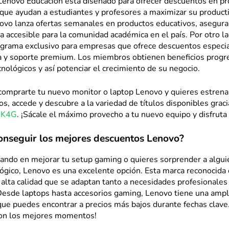
Lenovo Educación está diseñado para ofrecer descuentos en p
que ayudan a estudiantes y profesores a maximizar su producti
vo lanza ofertas semanales en productos educativos, asegura
a accesible para la comunidad académica en el país. Por otro l
ograma exclusivo para empresas que ofrece descuentos especia
a y soporte premium. Los miembros obtienen beneficios progr
nológicos y así potenciar el crecimiento de su negocio.
comprarte tu nuevo monitor o laptop Lenovo y quieres estrenar
s, accede y descubre a la variedad de títulos disponibles graci
 K4G
. ¡Sácale el máximo provecho a tu nuevo equipo y disfruta 
nseguir los mejores descuentos Lenovo?
sando en mejorar tu setup gaming o quieres sorprender a algui
ógico, Lenovo es una excelente opción. Esta marca reconocida 
 alta calidad que se adaptan tanto a necesidades profesionale
Desde laptops hasta accesorios gaming, Lenovo tiene una amp
que puedes encontrar a precios más bajos durante fechas clave
son los mejores momentos!