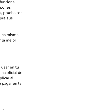
funciona,
upones
s, prueba con
mpre sus
 una misma
 la mejor
 usar en tu
na oficial de
licar al
e pagar en la