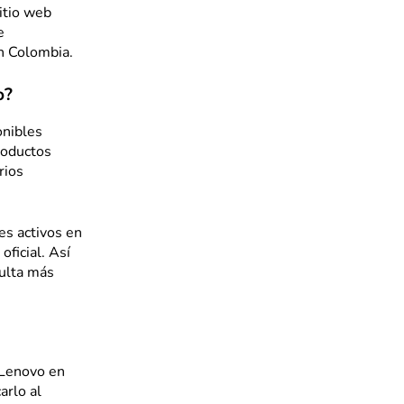
itio web
e
n Colombia.
o?
onibles
roductos
rios
es activos en
oficial. Así
sulta más
 Lenovo en
arlo al