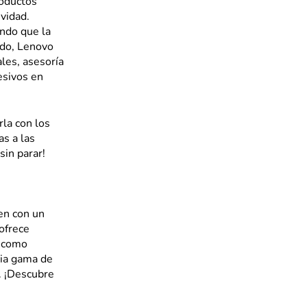
roductos
vidad.
ndo que la
ado, Lenovo
les, asesoría
esivos en
la con los
as a las
sin parar!
en con un
ofrece
s como
lia gama de
. ¡Descubre