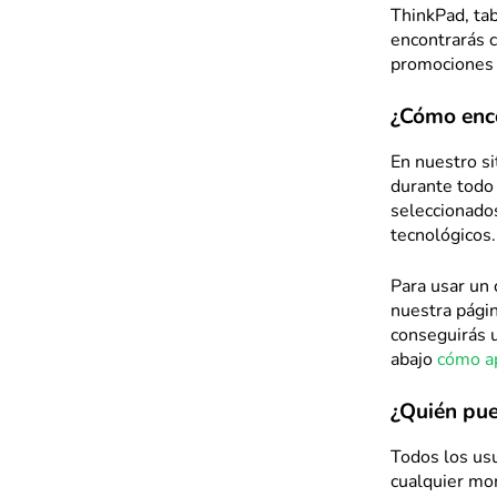
ThinkPad, tab
encontrarás 
promociones 
¿Cómo enc
En nuestro s
durante todo
seleccionados
tecnológicos.
Para usar un 
nuestra págin
conseguirás 
abajo
cómo ap
¿Quién pue
Todos los us
cualquier mom