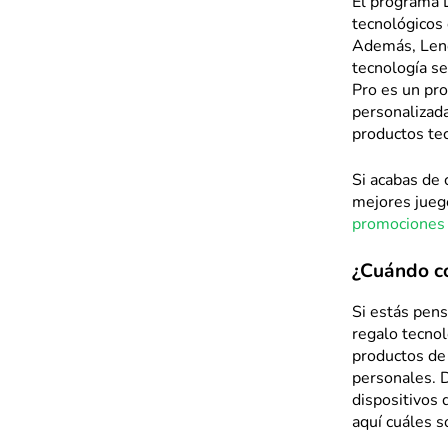
El programa 
tecnológicos 
Además, Leno
tecnología se
Pro es un pr
personalizad
productos tec
Si acabas de 
mejores juego
promociones
¿Cuándo co
Si estás pen
regalo tecnol
productos de
personales. 
dispositivos 
aquí cuáles 