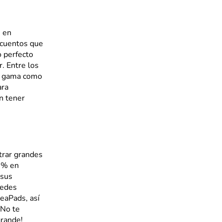
s en
scuentos que
o perfecto
. Entre los
a gama como
ara
n tener
trar grandes
50% en
 sus
uedes
deaPads, así
¡No te
grande!