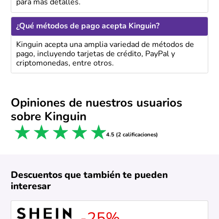
para más detalles.
¿Qué métodos de pago acepta Kinguin?
Kinguin acepta una amplia variedad de métodos de
pago, incluyendo tarjetas de crédito, PayPal y
criptomonedas, entre otros.
Opiniones de nuestros usuarios
sobre Kinguin
1 star
2 stars
3 stars
4 stars
5 stars
4.5 (2 calificaciones)
Descuentos que también te pueden
interesar