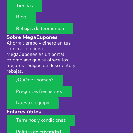
Tiendas
Blog
Rebajas de temporada
Sobre MegaCupones
Ahorra tiempo y dinero en tus
compras en línea -
MegaCupones es un portal
colombiano que te ofrece los
mejores códigos de descuento y
rebajas.
¿Quiénes somos?
Preguntas frecuentes
Nuestro equipo
Enlaces útiles
Términos y condiciones
Política de privacidad