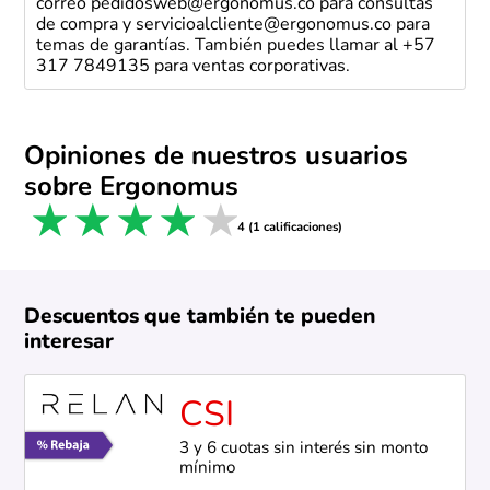
correo pedidosweb@ergonomus.co para consultas
de compra y servicioalcliente@ergonomus.co para
temas de garantías. También puedes llamar al +57
317 7849135 para ventas corporativas.
Opiniones de nuestros usuarios
sobre Ergonomus
1 star
2 stars
3 stars
4 stars
5 stars
4 (1 calificaciones)
Descuentos que también te pueden
interesar
CSI
3 y 6 cuotas sin interés sin monto
mínimo