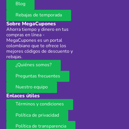
Blog
Rebajas de temporada
Sobre MegaCupones
Ahorra tiempo y dinero en tus
compras en línea -
MegaCupones es un portal
colombiano que te ofrece los
mejores códigos de descuento y
rebajas.
¿Quiénes somos?
Preguntas frecuentes
Nuestro equipo
Enlaces útiles
Términos y condiciones
Política de privacidad
Política de transparencia