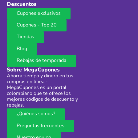
Descuentos
Cupones exclusivos
Cupones - Top 20
Tiendas
Blog
Rebajas de temporada
Sobre MegaCupones
Ahorra tiempo y dinero en tus
compras en línea -
MegaCupones es un portal
colombiano que te ofrece los
mejores códigos de descuento y
rebajas.
¿Quiénes somos?
Preguntas frecuentes
Nuestro equipo