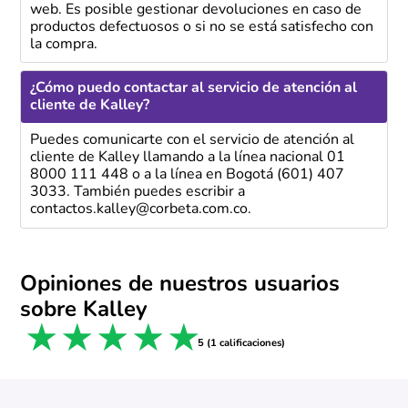
web. Es posible gestionar devoluciones en caso de
productos defectuosos o si no se está satisfecho con
la compra.
¿Cómo puedo contactar al servicio de atención al
cliente de Kalley?
Puedes comunicarte con el servicio de atención al
cliente de Kalley llamando a la línea nacional 01
8000 111 448 o a la línea en Bogotá (601) 407
3033. También puedes escribir a
contactos.kalley@corbeta.com.co.
Opiniones de nuestros usuarios
sobre Kalley
1 star
2 stars
3 stars
4 stars
5 stars
5 (1 calificaciones)