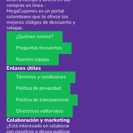
Ahorra tiempo y dinero en tus
compras en línea -
MegaCupones es un portal
colombiano que te ofrece los
mejores códigos de descuento y
rebajas.
¿Quiénes somos?
Preguntas frecuentes
Nuestro equipo
Enlaces útiles
Términos y condiciones
Política de privacidad
Política de transparencia
Directrices editoriales
Colaboración y marketing
¿Está interesado en colaborar
con nosotros o desea publicar