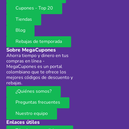
Cupones - Top 20
Tiendas
Blog
Rebajas de temporada
Sobre MegaCupones
Ahorra tiempo y dinero en tus
compras en línea -
MegaCupones es un portal
colombiano que te ofrece los
mejores códigos de descuento y
rebajas.
¿Quiénes somos?
Preguntas frecuentes
Nuestro equipo
Enlaces útiles