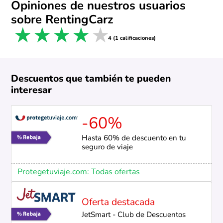
Opiniones de nuestros usuarios
sobre RentingCarz
1 star
2 stars
3 stars
4 stars
5 stars
4 (1 calificaciones)
Descuentos que también te pueden
interesar
-60%
Hasta 60% de descuento en tu
seguro de viaje
Protegetuviaje.com: Todas ofertas
Oferta destacada
JetSmart - Club de Descuentos