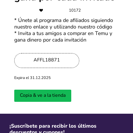
-30%
10172
Ofertas Alibaba de hasta 30% OFF
* Únete al programa de afiliados siguiendo
nuestro enlace y utilizando nuestro código
Más cupones de Alibaba
* Invita a tus amigos a comprar en Temu y
gana dinero por cada invitación
$1
Personaliza tus productos desde
AFFL18871
US$1
Más cupones de Alibaba
Expira el 31.12.2025
Copia & ve a la tienda
-40%
Ofertas Easy de hasta 40% OFF
¡Suscríbete para recibir los últimos
Más cupones de Easy
descuentos y cupones!