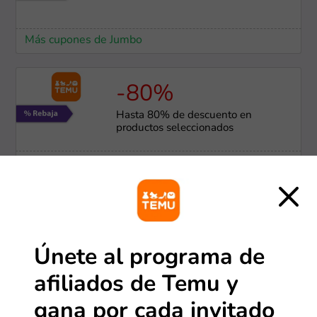
Más cupones de Jumbo
-80%
Hasta 80% de descuento en
productos seleccionados
Más cupones de Temu
Envío gratis
Envío estándar gratis para pedidos
sobre $39.000
Únete al programa de
Más cupones de Temu
afiliados de Temu y
gana por cada invitado