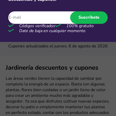
Envío gratis
Suscríbete
Envío gratis en productos
seleccionados
Códigos verificados
100% gratuito
Date de baja en cualquier momento
Más cupones de Jumbo
Cupones actualizados el jueves, 6 de agosto de 2026
Jardinería descuentos y cupones
Las áreas verdes tienen la capacidad de cambiar por
completo la energía de un espacio. Basta con algunas
plantas, flores bien cuidadas o un jardín lleno de color
para crear un ambiente mucho más agradable y
acogedor. Ya sea que disfrutes cultivar nuevas especies,
decorar tu patio o simplemente mantener tus plantas
en perfecto estado, contar con los productos adecuados