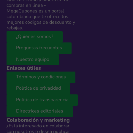
Ahorra tiempo y dinero en tus
compras en línea -
MegaCupones es un portal
colombiano que te ofrece los
mejores códigos de descuento y
rebajas.
¿Quiénes somos?
Preguntas frecuentes
Nuestro equipo
Enlaces útiles
Términos y condiciones
Política de privacidad
Política de transparencia
Directrices editoriales
Colaboración y marketing
¿Está interesado en colaborar
con nosotros o desea publicar