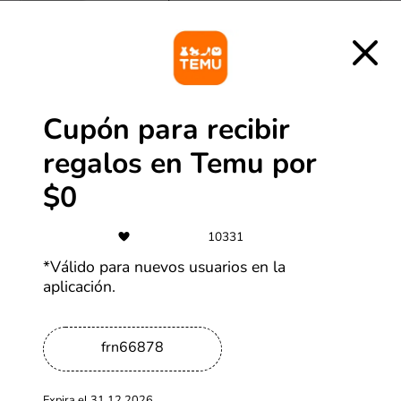
US$1
Más cupones de Alibaba
-75%
Cupón para recibir
Hasta 75% de descuento en
regalos en Temu por
productos seleccionados
$0
Más cupones de SHEIN
10331
-30%
*Válido para nuevos usuarios en la
Ofertas Alibaba de hasta 30% OFF
aplicación.
Más cupones de Alibaba
frn66878
Expira el 31.12.2026