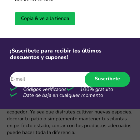
Envío gratis
Envío estándar gratis para pedidos
Copia & ve a la tienda
sobre $39.000
Más cupones de Temu
Cupones actualizados el jueves, 6 de agosto de 2026
¡Suscríbete para recibir los últimos
descuentos y cupones!
Jardinería descuentos y cupones
Suscríbete
Las áreas verdes tienen la capacidad de cambiar por
Códigos verificados
100% gratuito
completo la energía de un espacio. Basta con algunas
Date de baja en cualquier momento
plantas, flores bien cuidadas o un jardín lleno de color
para crear un ambiente mucho más agradable y
acogedor. Ya sea que disfrutes cultivar nuevas especies,
decorar tu patio o simplemente mantener tus plantas
en perfecto estado, contar con los productos adecuados
puede hacer toda la diferencia.