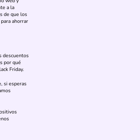
tio web y
te a la
s de que los
 para ahorrar
os descuentos
es por qué
ack Friday.
e, si esperas
damos
ositivos
enos