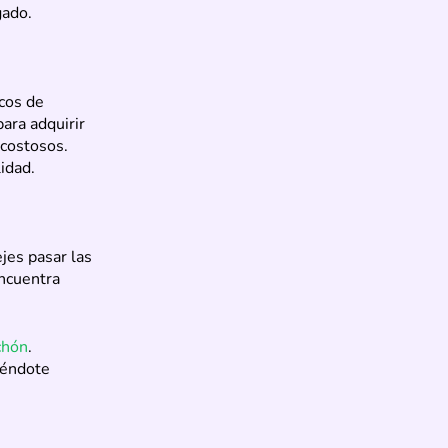
gado.
cos de
para adquirir
 costosos.
idad.
jes pasar las
Encuentra
chón
.
iéndote