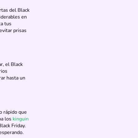
rtas del Black
iderables en
ta tus
vitar prisas
, el Black
rios
ar hasta un
o rápido que
ha los
kinguin
lack Friday.
 esperando.