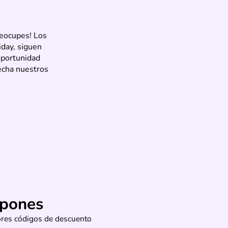
reocupes! Los
iday, siguen
oportunidad
vecha nuestros
pones
jores códigos de descuento