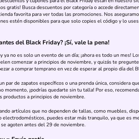
escuentos y cupones para el Black Friday están en nuestro si
os gratis! Busca descuentos por categoría o accede directamen
tienda favorita para ver todas las promociones. Nos aseguramo
es estén disponibles para que solo copies el código y lo uses
ntes del Black Friday? ¡Sí, vale la pena!
ay ya no es solo un evento de un día; ¡ahora es todo un mes! L
elen comenzar a principios de noviembre, y quizás te pregunt
zar a comprar temprano en vez de esperar al propio día del Bl
 un par de zapatos específicos o una prenda única, considera qu
imo momento, ¡podrías quedarte sin tu talla! Por eso, recomen
s productos a principios de noviembre.
ando artículos que no dependen de tallas, como muebles, disp
 o electrodomésticos, puedes estar más tranquilo, ya que es m
 se agoten antes del 29 de noviembre.