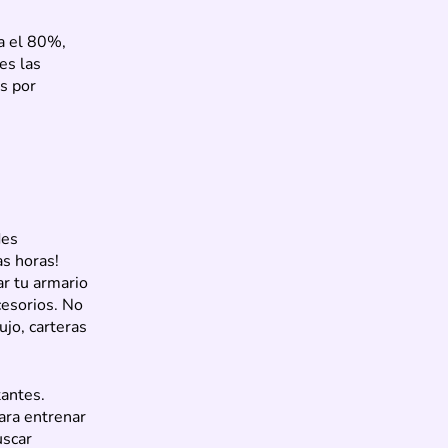
a el 80%,
es las
s por
des
s horas!
r tu armario
cesorios. No
ujo, carteras
tantes.
ara entrenar
uscar