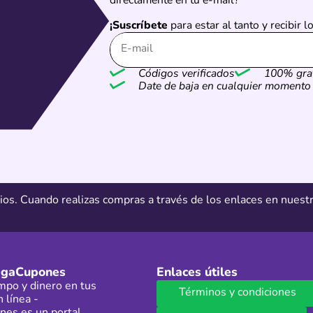
directamente en tu e-mail?
¡Suscríbete
para estar al tanto y recibir 
Códigos verificados
100% grat
Date de baja en cualquier momento
ios. Cuando realizas compras a través de los enlaces en nues
egaCupones
Enlaces útiles
mpo y dinero en tus
Términos y condiciones
 línea -
es es un portal