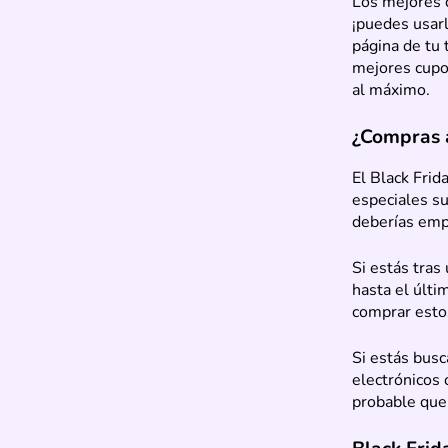
Los mejores d
¡puedes usarl
página de tu 
mejores cupon
al máximo.
¿Compras a
El Black Frid
especiales su
deberías empe
Si estás tras
hasta el últ
comprar esto
Si estás busc
electrónicos
probable que