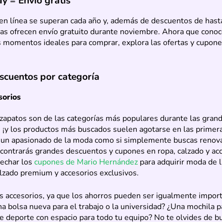
ay = Envío gratis
en línea se superan cada año y, además de descuentos de hast
as ofrecen envío gratuito durante noviembre. Ahora que conoc
s momentos ideales para comprar, explora las ofertas y cupone
scuentos por categoría
sorios
 zapatos son de las categorías más populares durante las gran
 ¡y los productos más buscados suelen agotarse en las primera
s un apasionado de la moda como si simplemente buscas renova
ncontrarás grandes descuentos y cupones en ropa, calzado y ac
vechar los
cupones de Mario Hernández
para adquirir moda de l
lzado premium y accesorios exclusivos.
s accesorios, ya que los ahorros pueden ser igualmente impor
a bolsa nueva para el trabajo o la universidad? ¿Una mochila p
e deporte con espacio para todo tu equipo? No te olvides de b