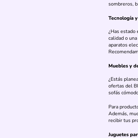
sombreros, b
Tecnología y
¿Has estado 
calidad o una
aparatos elec
Recomendam
Muebles y d
¿Estás planea
ofertas del B
sofás cómodo
Para producto
Además, much
recibir tus p
Juguetes par