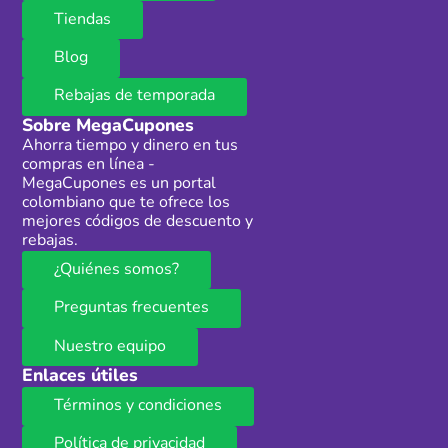
Tiendas
Blog
Rebajas de temporada
Sobre MegaCupones
Ahorra tiempo y dinero en tus
compras en línea -
MegaCupones es un portal
colombiano que te ofrece los
mejores códigos de descuento y
rebajas.
¿Quiénes somos?
Preguntas frecuentes
Nuestro equipo
Enlaces útiles
Términos y condiciones
Política de privacidad