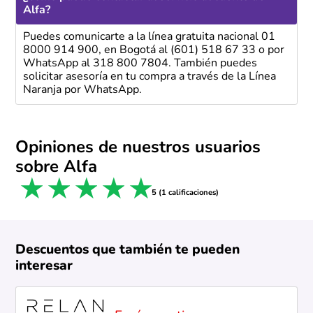
Alfa?
Puedes comunicarte a la línea gratuita nacional 01
8000 914 900, en Bogotá al (601) 518 67 33 o por
WhatsApp al 318 800 7804. También puedes
solicitar asesoría en tu compra a través de la Línea
Naranja por WhatsApp.
Opiniones de nuestros usuarios
sobre Alfa
1 star
2 stars
3 stars
4 stars
5 stars
5 (1 calificaciones)
Descuentos que también te pueden
interesar