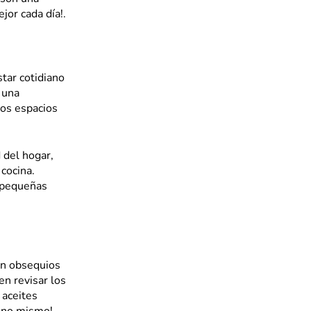
jor cada día!.
tar cotidiano
 una
tos espacios
 del hogar,
cocina.
s pequeñas
an obsequios
en revisar los
 aceites