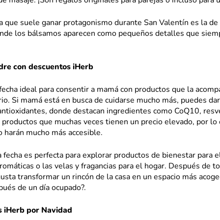
de masaje. ¡Son regalos originales para parejas o incluso para
ía que suele ganar protagonismo durante San Valentín es la de
donde los bálsamos aparecen como pequeños detalles que siem
dre con descuentos iHerb
fecha ideal para consentir a mamá con productos que la acomp
ario. Si mamá está en busca de cuidarse mucho más, puedes dar
 antioxidantes, donde destacan ingredientes como CoQ10, resve
 productos que muchas veces tienen un precio elevado, por lo
o harán mucho más accesible.
fecha es perfecta para explorar productos de bienestar para e
romáticas o las velas y fragancias para el hogar. Después de t
usta transformar un rincón de la casa en un espacio más acoge
pués de un día ocupado?.
s iHerb por Navidad