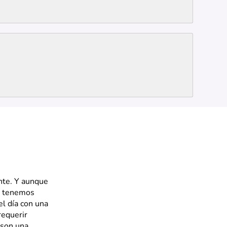
nte. Y aunque
n, tenemos
el día con una
requerir
 son una