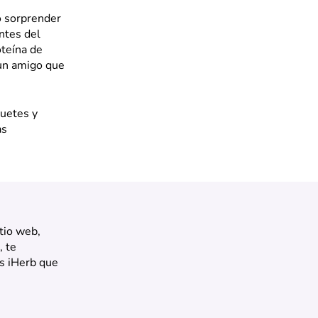
o sorprender
ntes del
teína de
 un amigo que
guetes y
as
tio web,
, te
s iHerb que