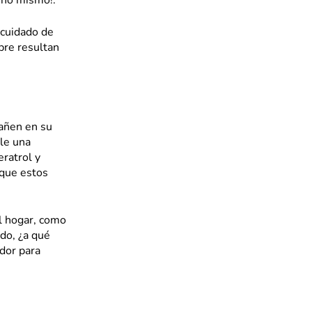
 uno mismo!.
 cuidado de
pre resultan
añen en su
le una
ratrol y
 que estos
l hogar, como
odo, ¿a qué
dor para