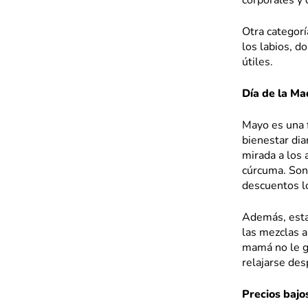
corporales y 
Otra categor
los labios, 
útiles.
Día de la Ma
Mayo es una 
bienestar di
mirada a los
cúrcuma. Son
descuentos l
Además, esta 
las mezclas a
mamá no le g
relajarse des
Precios bajo