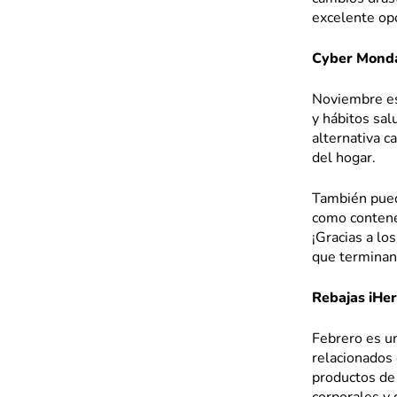
excelente opo
Cyber Monda
Noviembre es
y hábitos sal
alternativa c
del hogar.
También puede
como contened
¡Gracias a lo
que terminan
Rebajas iHer
Febrero es u
relacionados 
productos de 