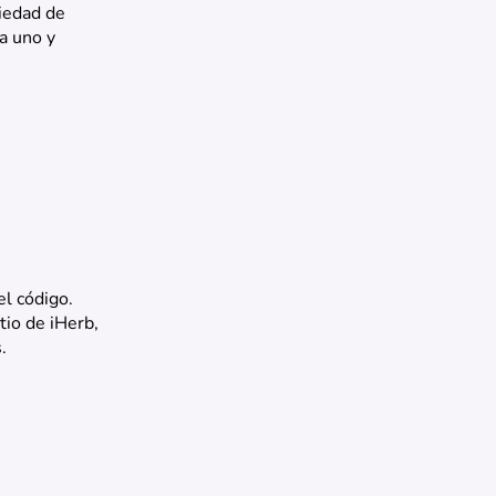
riedad de
a uno y
l código.
tio de iHerb,
.