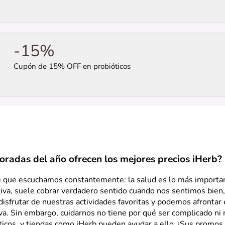
-15%
Cupón de 15% OFF en probióticos
radas del año ofrecen los mejores precios iHerb?
e que escuchamos constantemente: la salud es lo más importa
tiva, suele cobrar verdadero sentido cuando nos sentimos bie
disfrutar de nuestras actividades favoritas y podemos afrontar 
iva. Sin embargo, cuidarnos no tiene por qué ser complicado ni 
ticos, y tiendas como iHerb pueden ayudar a ello. ¡Sus promos