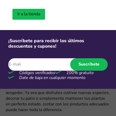
Envío gratis
Envío estándar gratis para pedidos
Ir a la tienda
sobre $39.000
Más cupones de Temu
Cupones actualizados el jueves, 6 de agosto de 2026
¡Suscríbete para recibir los últimos
descuentos y cupones!
Jardinería descuentos y cupones
Suscríbete
Las áreas verdes tienen la capacidad de cambiar por
Códigos verificados
100% gratuito
completo la energía de un espacio. Basta con algunas
Date de baja en cualquier momento
plantas, flores bien cuidadas o un jardín lleno de color
para crear un ambiente mucho más agradable y
acogedor. Ya sea que disfrutes cultivar nuevas especies,
decorar tu patio o simplemente mantener tus plantas
en perfecto estado, contar con los productos adecuados
puede hacer toda la diferencia.