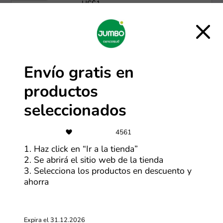
US$1
Más cupones de Alibaba
-75%
Envío gratis en
Hasta 75% de descuento en
productos
productos seleccionados
seleccionados
Más cupones de SHEIN
4561
-30%
1. Haz click en “Ir a la tienda”
Ofertas Alibaba de hasta 30% OFF
2. Se abrirá el sitio web de la tienda
3. Selecciona los productos en descuento y
ahorra
Más cupones de Alibaba
Expira el 31.12.2026