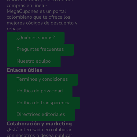
Ahorra tiempo y dinero en tus
compras en línea -
MegaCupones es un portal
colombiano que te ofrece los
mejores códigos de descuento y
rebajas.
¿Quiénes somos?
Preguntas frecuentes
Nuestro equipo
Enlaces útiles
Términos y condiciones
Política de privacidad
Política de transparencia
Directrices editoriales
Colaboración y marketing
¿Está interesado en colaborar
con nosotros o desea publicar