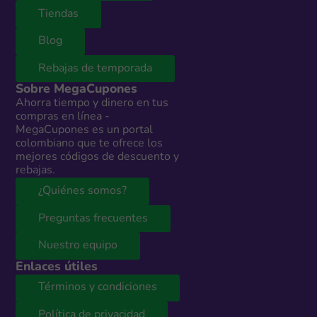
Tiendas
Blog
Rebajas de temporada
Sobre MegaCupones
Ahorra tiempo y dinero en tus
compras en línea -
MegaCupones es un portal
colombiano que te ofrece los
mejores códigos de descuento y
rebajas.
¿Quiénes somos?
Preguntas frecuentes
Nuestro equipo
Enlaces útiles
Términos y condiciones
Política de privacidad