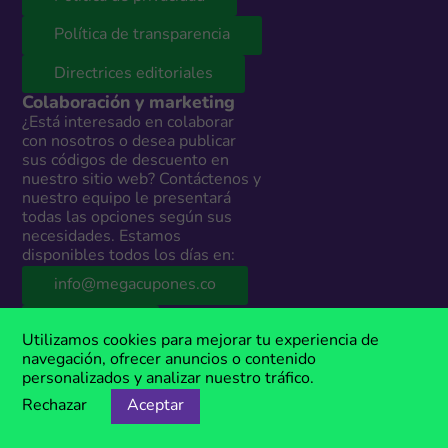
Política de transparencia
Directrices editoriales
Colaboración y marketing
¿Está interesado en colaborar
con nosotros o desea publicar
sus códigos de descuento en
nuestro sitio web? Contáctenos y
nuestro equipo le presentará
todas las opciones según sus
necesidades. Estamos
disponibles todos los días en:
info@megacupones.co
Marketing
Utilizamos cookies para mejorar tu experiencia de
© 2026 MegaCupones® Colombia
navegación, ofrecer anuncios o contenido
personalizados y analizar nuestro tráfico.
Este sitio web contiene enlaces de afiliados a productos y servicios de
terceros. Si realizas una compra a través de estos enlaces, podemos
Rechazar
Aceptar
recibir una comisión sin costo adicional para ti. MegaCupones® es una
marca registrada, propiedad de Anima Media.