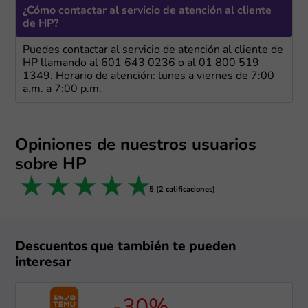
¿Cómo contactar al servicio de atención al cliente
de HP?
Puedes contactar al servicio de atención al cliente de
HP llamando al 601 643 0236 o al 01 800 519
1349. Horario de atención: lunes a viernes de 7:00
a.m. a 7:00 p.m.
Opiniones de nuestros usuarios
sobre HP
1 star
2 stars
3 stars
4 stars
5 stars
5 (2 calificaciones)
Descuentos que también te pueden
interesar