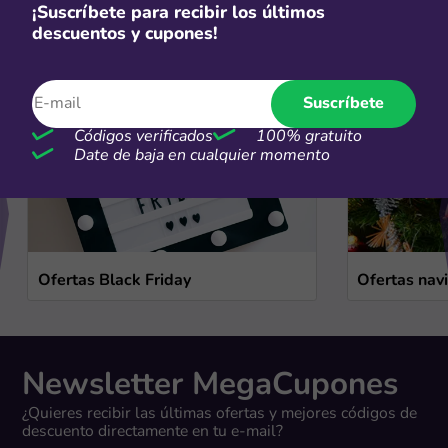
Ofertas de temporada
¡Suscríbete para recibir los últimos
descuentos y cupones!
Ver más
Suscríbete
Códigos verificados
100% gratuito
Date de baja en cualquier momento
Ofertas Black Friday
Ofertas nav
Newsletter MegaCupones
¿Quieres recibir las últimas ofertas y mejores códigos de
descuento directamente en tu e-mail?