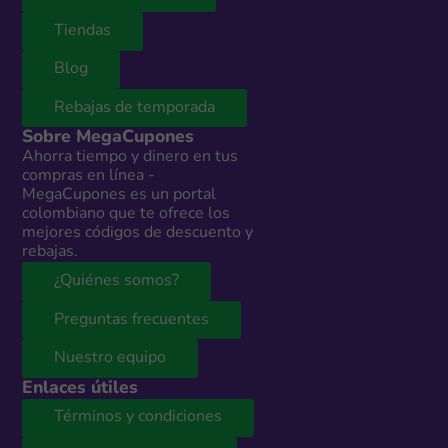
Tiendas
Blog
Rebajas de temporada
Sobre MegaCupones
Ahorra tiempo y dinero en tus
compras en línea -
MegaCupones es un portal
colombiano que te ofrece los
mejores códigos de descuento y
rebajas.
¿Quiénes somos?
Preguntas frecuentes
Nuestro equipo
Enlaces útiles
Términos y condiciones