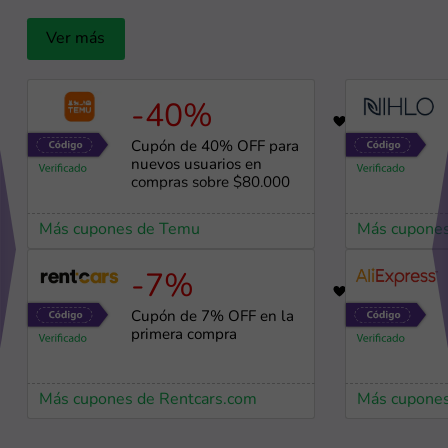
Ver más
-40%
66
Cupón de 40% OFF para
nuevos usuarios en
compras sobre $80.000
Más cupones de Temu
Más cupone
-7%
54
Cupón de 7% OFF en la
primera compra
Más cupones de Rentcars.com
Más cupones