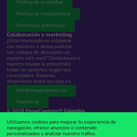
Política de privacidad
Política de transparencia
Directrices editoriales
Colaboración y marketing
¿Está interesado en colaborar
con nosotros o desea publicar
sus códigos de descuento en
nuestro sitio web? Contáctenos y
nuestro equipo le presentará
todas las opciones según sus
necesidades. Estamos
disponibles todos los días en:
info@megacupones.co
Marketing
© 2026 MegaCupones® Colombia
Este sitio web contiene enlaces de afiliados a productos y servicios de
Utilizamos cookies para mejorar tu experiencia de
terceros. Si realizas una compra a través de estos enlaces, podemos
navegación, ofrecer anuncios o contenido
recibir una comisión sin costo adicional para ti. MegaCupones® es una
personalizados y analizar nuestro tráfico.
marca registrada, propiedad de Anima Media.