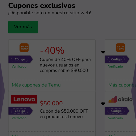
Cupones exclusivos
¡Disponible solo en nuestro sitio web!
Ver más
-40%
66
Cupón de 40% OFF para
nuevos usuarios en
compras sobre $80.000
Más cupones de Temu
Más cupone
$50.000
34
Cupón de $50.000 OFF
en productos Lenovo